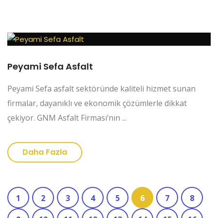
Peyami Sefa Asfalt
Peyami Sefa asfalt sektöründe kaliteli hizmet sunan
firmalar, dayanıklı ve ekonomik çözümlerle dikkat
çekiyor. GNM Asfalt Firması’nın ...
Daha Fazla
1
2
3
4
5
6
7
8