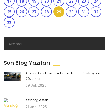
17
18
19
20
21
22
23
24
25
26
27
28
29
30
31
32
33
Son Blog Yazıları
Ankara Asfalt Firması Hizmetlerinde Profesyonel
Çözümler
09 Jul. 2026
Altındağ Asfalt
21 Jan. 2025