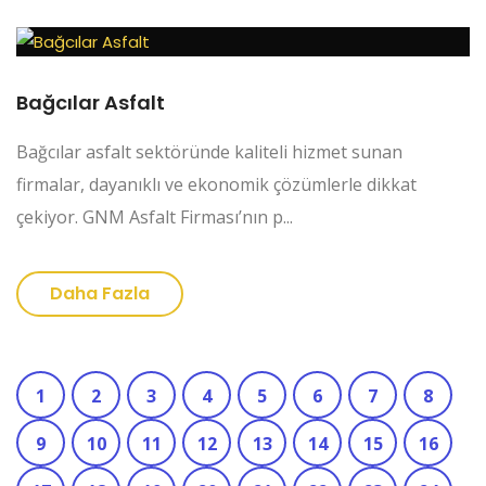
Bağcılar Asfalt
Bağcılar asfalt sektöründe kaliteli hizmet sunan
firmalar, dayanıklı ve ekonomik çözümlerle dikkat
çekiyor. GNM Asfalt Firması’nın p...
Daha Fazla
1
2
3
4
5
6
7
8
9
10
11
12
13
14
15
16